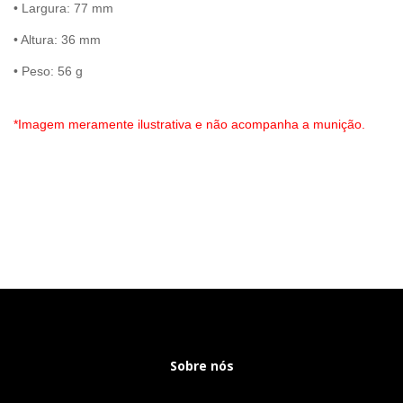
• Largura: 77 mm
• Altura: 36 mm
• Peso: 56 g
*Imagem meramente ilustrativa e não acompanha a munição.
Sobre nós